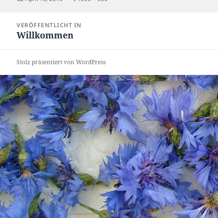
am
Beitragsnavigation
VERÖFFENTLICHT IN
Willkommen
Stolz präsentiert von WordPress