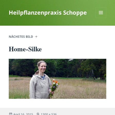
Heilpflanzenpraxis Schoppe
MENÜ
UND
WIDGETS
NÄCHSTES BILD
Home-Silke
Veröffentlicht
Originalgröße
April 16, 2015
1300 × 536